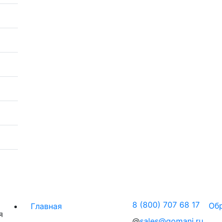
8 (800) 707 68 17
Об
Главная
я
@
sales@gomani.ru